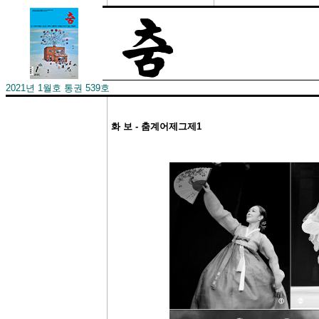
2021년 1월호 통권 539호
화 보 - 춤계어제그제1