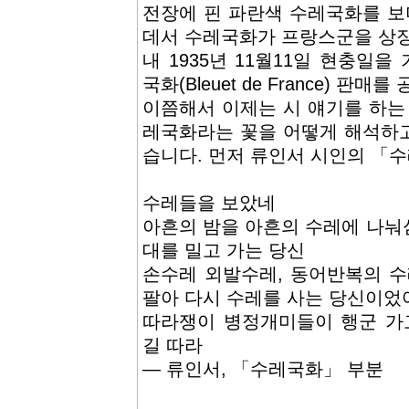
전장에 핀 파란색 수레국화를 
데서 수레국화가 프랑스군을 상징
내 1935년 11월11일 현충일
국화(Bleuet de France) 판
이쯤해서 이제는 시 얘기를 하는
레국화라는 꽃을 어떻게 해석하
습니다. 먼저 류인서 시인의 「
수레들을 보았네
아흔의 밤을 아흔의 수레에 나눠
대를 밀고 가는 당신
손수레 외발수레, 동어반복의 수
팔아 다시 수레를 사는 당신이었
따라쟁이 병정개미들이 행군 가
길 따라
― 류인서, 「수레국화」 부분