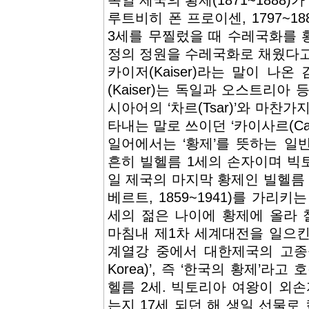
독일 제국의 황제(1871~1888
루트비히 폰 프로이센, 1797~18
3세를 무찔렀을 때 수레국화를 
정의 정원을 수레국화로 채웠다고
카이저(Kaiser)라는 말이 나
(Kaiser)는 독일과 오스트리아
시아어의 ‘차르(Tsar)’와 마찬
타내는 말로 쓰이던 ‘카이사르(Ca
일어에서는 ‘황제’를 뜻하는 일
흔히 빌헬름 1세의 손자이며 빅
일 제국의 마지막 황제인 빌헬름
베르트, 1859~1941)를 가리
세의 젊은 나이에 황제에 올라
마침내 제1차 세계대전을 일으킨
계열강 중에서 대한제국의 고종을 ‘
Korea)’, 즉 ‘한국의 황제’라
헬름 2세. 빅토리아 여왕이 외
는지 17세 되던 해 생일 선물