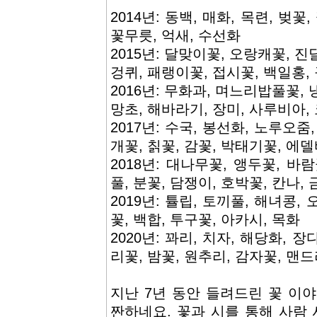
2014년: 동백, 매화, 목련, 벚꽃
꽃무릇, 억새, 수선화
2015년: 달맞이꽃, 오랑캐꽃, 진
겅퀴, 패랭이꽃, 접시꽃, 백일홍,
2016년: 무화과, 며느리밥풀꽃, 
망초, 해바라기, 장미, 사루비아,
2017년: 수국, 봉선화, 노루오줌
개꽃, 칡꽃, 감꽃, 박태기꽃, 에
2018년: 대나무꽃, 앵두꽃, 바
풀, 분꽃, 담쟁이, 호박꽃, 칸나,
2019년: 튤립, 토끼풀, 해녀콩,
꽃, 백합, 투구꽃, 아카시, 목화
2020년: 꽈리, 치자, 해당화, 
리꽃, 밤꽃, 원추리, 감자꽃, 맨
지난 7년 동안 들려드린 꽃 이
짠하네요. 꽃과 시를 통해 사람