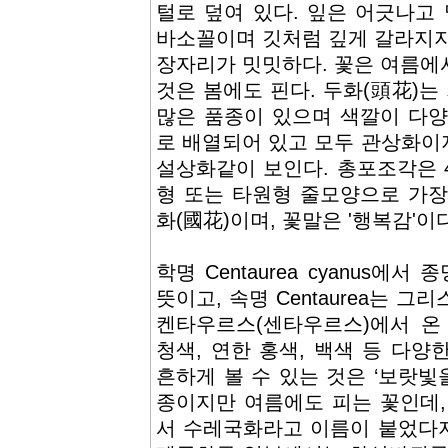
털로 덮여 있다. 잎은 어긋나고
바소꼴이며 깃처럼 깊게 갈라지지
장자리가 밋밋하다. 꽃은 여름에
것은 봄에도 핀다. 두화(頭花)는
많은 품종이 있으며 색깔이 다양
로 배열되어 있고 모두 관상화이
설상화같이 보인다. 총포조각은 
형 또는 타원형 줄모양으로 가장
화(國花)이며, 꽃말은 '행복감'이다
학명 Centaurea cyanus에서 
뜻이고, 속명 Centaurea는 
켄타우르스(센타우르스)에서 온
청색, 연한 홍색, 백색 등 다
흔하게 볼 수 있는 것은 ‘보랏빛
종이지만 여름에도 피는 꽃인데,
서 수레국화라고 이름이 붙었다