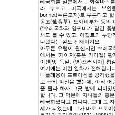
레국화를 일본에서는 화살바퀴를
라 부르고, 미국에서는 부인들
bonnet(푸른모자)로 부른다고 
옹초(仙翁草), 도깨비부채 등의
(“수레국화와 양귀비가 담긴 꽃병
서도 볼 수 있고, 이집트의 투
나왔다는 설도 전해지지요.
아무튼 유럽이 원산지인 수레국
에서는 ‘카이저(혹은 카이젤) 황
이센[옛 독일, (영)프러시아] 
여기에는 이런 일화가 전해집니다
나폴레옹이 프로이센을 공격했을 
고 급히 피신을 했는데, 아직 
줄 몰라 하자 그곳 밭에 피어
합니다. 그 덕분에 자녀들의 흥분
레국화였다고 합니다. 그때 그 자
제가 되었는데 그가 바로 프로이센 