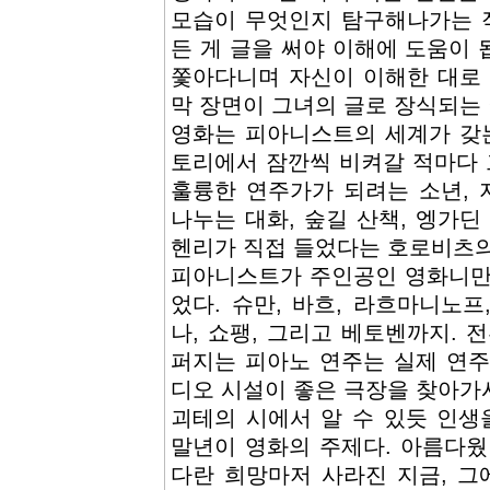
모습이 무엇인지 탐구해나가는 작
든 게 글을 써야 이해에 도움이
쫓아다니며 자신이 이해한 대로 
막 장면이 그녀의 글로 장식되는 
영화는 피아니스트의 세계가 갖는
토리에서 잠깐씩 비켜갈 적마다
훌륭한 연주가가 되려는 소년,
나누는 대화, 숲길 산책, 엥가딘
헨리가 직접 들었다는 호로비츠의
피아니스트가 주인공인 영화니만
었다. 슈만, 바흐, 라흐마니노프
나, 쇼팽, 그리고 베토벤까지. 
퍼지는 피아노 연주는 실제 연주
디오 시설이 좋은 극장을 찾아가
괴테의 시에서 알 수 있듯 인
말년이 영화의 주제다. 아름다웠
다란 희망마저 사라진 지금, 그