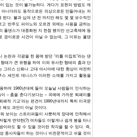
이 입는 것이 불가능하다. 게다가 표현의 방법도 제
가 아니더라도 동작으로든 의상으로든 만들어내는 자
된다. 불과 십여 년 전 까지만 해도 몇 몇 보수적인
르고 반주도 피아노와 오르겐 외에는 사용을 금하는
리 폴댄스가 대중화된 지 한참 됐지만 선교축제에 등
 경이로운 사건이 아닐 수 없는데, 그 이유는 폴댄
시 논란과 각광을 한 몸에 받던 “리틀 이집트”라는 댄
 형태가 큰 유행을 하며 이와 유사한 형태의 춤과 단
는 그리스 신화나 고대 아시아에 대한 환상이 여전히
루스 세인트 데니스가 이러한 소재를 가지고 활동을
 사용하며 1980년대에 들어 오늘날 사람들이 인식하는
이 – 춤을 춘다기보다는 – 곡예에 가까운 퇴폐미를
퇴폐적 기교’라는 편견이 1990년대까지 특히 미국문
 해도 과언이 아닐 것이다.
벼워 보이는 스트리퍼들이 사뿐하게 장대에 안착해서
저렇게 연약한(?) 여자들도 이렇게나 쉽게 봉을 타니
금방이라도 할 수 있을 것이란 착각을 할 수 있다. 즉,
 여성 종사자들이 하는 것이니 비전문적이고 쉬울 것이