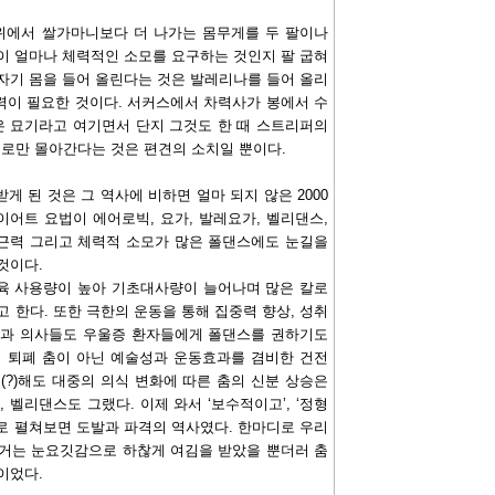
위에서 쌀가마니보다 더 나가는 몸무게를 두 팔이나
이 얼마나 체력적인 소모를 요구하는 것인지 팔 굽혀
자기 몸을 들어 올린다는 것은 발레리나를 들어 올리
력이 필요한 것이다. 서커스에서 차력사가 봉에서 수
은 묘기라고 여기면서 단지 그것도 한 때 스트리퍼의
로만 몰아간다는 것은 편견의 소치일 뿐이다.
 된 것은 그 역사에 비하면 얼마 되지 않은 2000
어트 요법이 에어로빅, 요가, 발레요가, 벨리댄스,
근력 그리고 체력적 소모가 많은 폴댄스에도 눈길을
것이다.
육 사용량이 높아 기초대사량이 늘어나며 많은 칼로
 한다. 또한 극한의 운동을 통해 집중력 향상, 성취
신과 의사들도 우울증 환자들에게 폴댄스를 권하기도
의 퇴폐 춤이 아닌 예술성과 운동효과를 겸비한 건전
(?)해도 대중의 의식 변화에 따른 춤의 신분 상승은
, 벨리댄스도 그랬다. 이제 와서 ‘보수적이고’, ‘정형
로 펼쳐보면 도발과 파격의 역사였다. 한마디로 우리
과거는 눈요깃감으로 하찮게 여김을 받았을 뿐더러 춤
이었다.