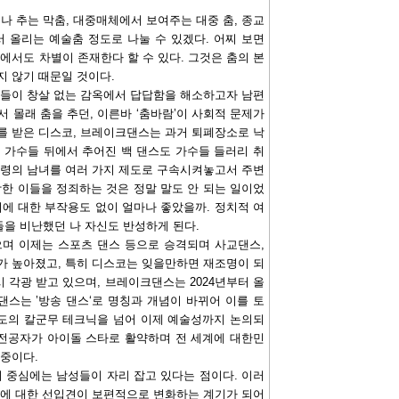
나 추는 막춤, 대중매체에서 보여주는 대중 춤, 종교
 올리는 예술춤 정도로 나눌 수 있겠다. 어찌 보면
에서도 차별이 존재한다 할 수 있다. 그것은 춤의 본
지 않기 때문일 것이다.
부들이 창살 없는 감옥에서 답답함을 해소하고자 남편
 몰래 춤을 추던, 이른바 ‘춤바람’이 사회적 문제가
를 받은 디스코, 브레이크댄스는 과거 퇴폐장소로 낙
, 가수들 뒤에서 추어진 백 댄스도 가수들 들러리 취
연령의 남녀를 여러 가지 제도로 구속시켜놓고서 주변
강한 이들을 정죄하는 것은 정말 말도 안 되는 일이었
에 대한 부작용도 없이 얼마나 좋았을까. 정치적 여
을 비난했던 나 자신도 반성하게 된다.
으며 이제는 스포츠 댄스 등으로 승격되며 사교댄스,
가 높아졌고, 특히 디스코는 잊을만하면 재조명이 되
시 각광 받고 있으며, 브레이크댄스는 2024년부터 올
스는 ’방송 댄스‘로 명칭과 개념이 바뀌어 이를 토
도의 칼군무 테크닉을 넘어 이제 예술성까지 논의되
 전공자가 아이돌 스타로 활약하며 전 세계에 대한민
 중이다.
의 중심에는 남성들이 자리 잡고 있다는 점이다. 이러
자에 대한 선입견이 보편적으로 변화하는 계기가 되어