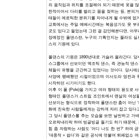
의 움직임과 위치를 조절해야 되기 때문에 옷을 많
한적이어서 다리를 벌리고 몸을 젖히는 등, 본의
태들이 에로틱한 분위기를 자아내게 될 수밖에 없게 
교회에서는 주일 예배시간에는 복음성가도 못 부
곳도 있다고 들었는데 그런 걸 감안해본다면, 아무
장예정인 폴댄스란, 누구의 기획인지는 몰라도 실로
스의 기원에 있다.
폴댄스의 기원은 1890년대로 거슬러 올라간다. 당
스그룹에서 선보이던 엑조틱 댄스, 즉 관능적 댄스
체들이 유행을 근간하고 있었다는 것이다. 당시에
서양에 팽배했던 시절이었으며 이사도라 덩컨과 
시작하던 시기이기도 했다.
이후 이 폴 (Pole)을 가지고 여러 형태의 용도로
형태인 폴댄스가 스트립 조인트에서 맨살의 여성들
선보이는 형식으로 정착하여 폴댄스란 춤이 아닌 ‘
화에 친숙한 사람들에게는 강하게 자리 잡고 있다고
그 당시 폴댄스를 추는 모습을 보면 날씬하고 가
오르락내리락 하며 빙글빙글 돌기도 하기 때문에, 
힘 좀 자랑하는 사람도 ‘어디 나도 한 번?’ 하며 
‘대중적 = 쉽다’와 같은 공식에 덧붙여 퇴폐업소