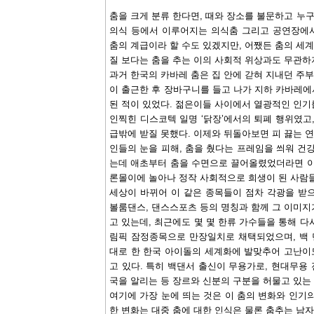
춤을 크게 분류 한다면, 때와 장소를 불문하고 누구
의식 등에서 이루어지는 의식춤 그리고 공연장에서
춤의 계급이라 할 수도 있겠지만, 어쨌든 춤의 세계
질 보다는 춤을 추는 이의 사회적 위상과도 무관하
과거 한국의 카바레 춤은 집 안에 갇혀 지내던 주
이 출근한 후 장바구니를 들고 나가 지하 카바레에서
된 적이 있었다. 젊은이들 사이에서 열광적인 인기
인찍힌 디스코텍 일명 ‘닭장’에서의 퇴폐 행위였고
급밖에 받질 못했다. 이제와 뒤돌아보면 피 끓는 
인들의 눈을 피해, 춤을 췄다는 프레임을 씌워 건
는데 애초부터 춤을 수면으로 끌어올렸었더라면 이
론몰이에 놀아나 정작 사회적으로 희생이 된 사람들
세상이 바뀌어 이 같은 종목들이 점차 각광을 받
볼룸댄스, 댄스스포츠 등의 명칭과 함께 그 이미지
고 있는데, 최근에도 몇 몇 한류 가수들을 통해 다
림픽 잠정종목으로 만장일치로 채택되었으며, 백 댄
대로 한 한국 아이돌의 세계화에 발맞추어 고난이
고 있다. 특히 백댄서 출신이 무용가로, 현대무용
국을 알리는 등 장르와 신분의 구분을 허물고 있는
여기에 가장 눈에 띄는 것은 이 춤의 변화와 인기
한 변화는 대중 춤에 대한 인식은 물론 춤추는 남