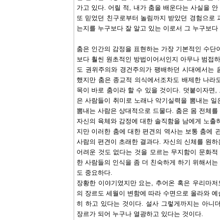
가고 있다. 어릴 적, 내가 춤을 배운다는 사실을 안
또 믿었던 친구로부터 놀림까지 받았던 경험으로 
는지를 누구보다 잘 알고 있는 이로서 그 누구보다 
춤은 인간의 감정을 표현하는 가장 기본적인 수단이
보다 훨씬 원초적인 방법이어서인지 아무나 범접하기
도 권위주의와 경건주의가 팽배하던 시대에서는 
했지만 춤은 종교적 의식에서조차도 배제한 나라도
목이 바로 춤이라 할 수 있을 것이다. 덧붙이자면
은 사람들이 취미로 노래나 악기실력을 뽐내는 일
뽐내는 사람은 상대적으로 드물다. 춤은 몸 전체를
자신의 육체와 감정에 대한 솔직함을 남에게 노출하
지만 이러한 춤에 대한 편견의 역사는 보통 춤에 
사람의 편견이 초래한 결과다. 자신의 신체를 원하
어려운 것도 없다는 것을 모르는 무지함이 문화적 
한 사람들의 인식을 좀 더 친숙하게 하기 위해서는
도 중요하다.
장황한 이야기였지만 요는, 추어온 혹은 우리마저
의 장르도 세월이 변함에 따라 수면으로 올라와 예
히 하고 있다는 것이다. 설사 그렇게까지는 아니
장르가 되어 누구나 열광하고 있다는 것이다.