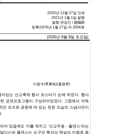
2020년 12월 27일 인쇄
2021년 1월 1일 발행
발행·편집인 / 趙楡顯
등록/1976년 1월 27일·라 2006호
|2026년 8월 8일 토요일|
이동우(李東祐)(춤평론)
붙어있는 선교축제 행사 포스터가 눈에 띄었다. 행사
양한 공연프로그램이 구성되어있었다. 그중에서 어둑
적인 포즈로 공중에 떠 있는 듯한 모습의 스냅사진이
.
되어 있음에도 이를 제치고 ‘선교무용 - 폴댄스’라는
 알다시피 폴댄스는 도구의 특성상 맨살의 마찰로 몸