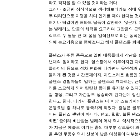
라고 착각을 할 수 있을 것이라는 거다.
그러나 조금만 상식적으로 생각해보더라도 장대 
두 다리만으로 지탱을 하며 연기를 해야 한다는 것
펴기나 턱걸이만 해봐도 납득이 갈만하지 않은가. 
는 발레리노 만큼의 체력을 요구하며 그만큼의 근
직으로 두 팔을 편 채 몸을 일직선으로 펴는 동작
의해 눈요기용으로 행해졌다고 해서 폴댄스를 퇴폐
폴댄스가 주류 종목으로 일반 대중들에게 각광을 받게
년대의 일이라고 한다. 헬스장에서 이루어지던 다이
클라이밍 등으로 점차 변화해 나가면서 유연성과 
돌리게 된 것은 시간문제이자, 자연스러운 흐름인 
폴댄스 경험자들이 말하는 폴댄스의 효과로는, 근
리를 소모하게 되어 탄탄한 몸매를 유지할 수 있다고
감 향상, 그리고 자존감도 상승하게 된다는데 정
한다고 한다. 따라서 폴댄스는 더 이상 스트리퍼
운동요법 중 하나로 등극하게 되었다. 출생은 불우
비단 폴댄스 뿐만이 아니다. 탱고, 힙합, 볼룸 댄스
화된’ 춤이라 비난받는 발레의 역사 역시 역사적으
가 지금은 예술로 여기는 춤의 대부분 장르들이 
을 추던 무용수 역시 신분이 낮은 여성들이 대부분