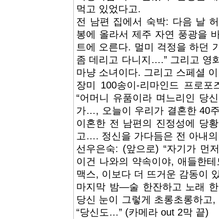
먹고 있었다고.
전 남편 집에서 숙박: 다음 날 
봉에 올라서 제주 자연 풍광을 
트에 오른다. 멀미 걱정을 하던 가
좀 데리고 다니지….” 그리고 영
마냥 소녀이다. 그리고 스페셜 
장미 100송이-리마인드 프로포
“어머니 유품이라 며느리인 당신
가…, 오늘이 우리가 결혼한 40주년
이혼한 전 남편의 진정성에 당황
고…. 정신을 가다듬은 전 아내의
선우은숙: (앞으로) “자기가 먼
이건 나와의 약속이야, 애들한테
맥스, 이보다 더 뜨거운 감동이 
마지막 밤―술 한잔하고 노래 한 
당신 눈이 그렇게 초롱초롱하고, 정
“당신도…” (카메라 out 2막 끝)