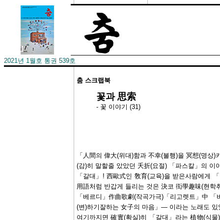
2021년 1월호 통권 539호
춤 스크랩북
꽃과 思索
- 꽃 이야기 (31)
「人間의 偉大(위대)함과 不幸(불행)을 冥想(명상
(감)히 말할줄 았았던 夭折(요절) 「파스칼」의 이
「갈대」! 西歐式인 敎育(교육)을 받은사람에게 「
用語처럼 반갑게 들리는 것은 決코 衒學趣味(현학취
「베르디」作曲歌劇(작곡가극)「리고렛트」中 「
(변)하기잘하는 女子의 마음」― 이라는 노래도 있
여기까지면 確實(확실)히 「갈대」라는 植物(식물)