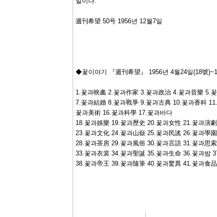
일이다.
週刊希望 50号 1956년 12월7일
◆꽃이야기 『週刊希望』 1956년 4월24일(18號)~19
1.꽃과映畵 2.꽃과作家 3.꽃과政治 4.꽃과音樂 5
7.꽃과結婚 8.꽃과戰爭 9.꽃과古典 10.꽃과香科 11
꽃과美術 16.꽃과科學 17.꽃과바다
18.꽃과娛樂 19.꽃과歷史 20.꽃과女性 21.꽃과演劇
23.꽃과文化 24.꽃과山嶽 25.꽃과民謠 26.꽃과學園
28.꽃과茶房 29.꽃과風俗 30.꽃과言語 31.꽃과思索
33.꽃과衣裳 34.꽃과聖誕 35.꽃과生命 36.꽃과밤 
38.꽃과帝王 39.꽃과隨筆 40.꽃과驚異 41.꽃과食品