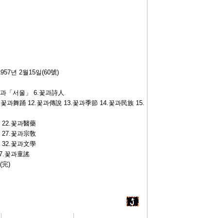
57년 2월15일(60號)
.꽃과「서울」 6.꽃과詩人
.꽃과舞踊 12.꽃과傳說 13.꽃과季節 14.꽃과民族 15.
 22.꽃과醫藥
 27.꽃과宗敎
 32.꽃과文學
37.꽃과童謠
(完)