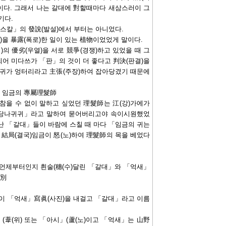
實이다. 그래서 나는 갈대에 對할때마다 새삼스러이 그
기다.
파스칼」의 發說(발설)에서 부터는 아니었다.
)을 暴露(폭로)한 일이 있는 植物이었었게 말이다.
의 優劣(우열)을 서로 競爭(경쟁)하고 있었을 때 그
어 미다쓰가 「판」의 것이 더 좋다고 判決(판결)을
 귀가 엉터리라고 主張(주장)하여 잡아당겼기 때문에
은 임금의 專屬理髮師
참을 수 없이 말하고 싶었던 理髮師는 江(강)가에가
는 당나귀귀」라고 말하여 묻어버리고야 속이시원했었
아난 「갈대」들이 바람에 스칠 때 마다 「임금의 귀는
結局(결국)임금이 怒(노)하여 理髮師의 목을 베었다
 언제부터인지 흰술(穗(수)달린 「갈대」와 「억새」
區別
젓이 「억새」寫眞(사진)을 내걸고 「갈대」라고 이름
葦(위) 또는 「아시」(蘆(노)이고 「억새」는 山野