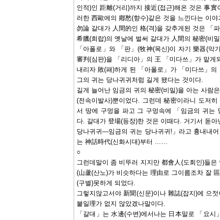
인적)인 距離(거리)까지 接近(접근)해온 것은 事
러한 西歐에의 鄕愁(향수)같은 것을 느낀다는 이야
勿論 갈대가 人間的인 格(격)을 갖추게된 것은 「
希臘(희랍)의 옛날에 벌써 갈대가 人間의 秘密(비밀
「아폴로」와 「판」(牧神(목신)이 자기 樂器(악기)
審判(심판)을 「리디아」의 王 「미다쓰」가 맡게되
내리자 敗(패)하게 된 「아폴로」가 「미다쓰」의
그의 귀는 당나귀귀처럼 길게 됐다는 것이다.
길게 늘어난 임금의 귀의 秘密(비밀)을 아는 사람
(전속이발사)뿐이었다. 그런데 秘密이라니 도저히 
서 땅에 구멍을 파고 그 구멍속에 「임금의 귀
다. 갈대가 登場(등장)한 것은 이때다. 거기서 돋
당나귀귀―임금의 귀는 당나귀귀!」라고 흉내내어 
는 神話時代(신화시대)부터 ……
○
그런데말이 좀 비뚜러 지지만 都會人(도회인)들은
(山蘆(산노)가 비슷하다는 理由로 그이름조차 잘 
(구별)못하게 되었다.
그렇지않고서야 新聞(신문)이나 雜誌(잡지)에 으
붙일理가 없지 않았겠나말이다.
「갈대」는 水邊(수변)에서나는 日本말로 「요시」(