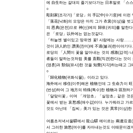
에 自生하는 갈대의 줄기보다가는 日本말로 「스스
○
彫刻家(조각가)「로당」의 手記中(수기중)에 이런 句
「落花(낙화)의 모양은 마치 그가 衣裳(의상)을 벗
의 恩典(은전)으로 神(신)에의 歸依(귀의)를 말한
은 「로당」以外에는 없는것같다.
「하늘엔 별이있고 땅위엔 꽃! 사람에는 사랑……
것이 詩人的인 讚美(찬미)에 不過(불과)한이야기다.
로당의 「人間이 꽃을 알아내는 것의 感激(감격) 나의
者들이 말하는것처럼 美를 直觀(직관)한다는 것이
(영혼)과 類似(유사)한 것을 知覺(지각)하는때고 
○
「歸化植物(귀화식물)」이라고 있다.
海外에서 移住(이주)해온 植物인데 그 生命力이 旺
(번성)하여 그 地方의 特殊(특수)한 植物과 區別하
「달맞이꽃」이며 「개망초」「실망초」같은 것은 
꽃에서 받는 哀愁感(애수감)이다. 누가뭐라고 가
것도 아닌데 「집씨」美가 있는 것은 異常(이상)한
여름초저녁서울驛에서 龍山驛 에이르는 兩邊沿道(
서 그러한 旅愁(여수)를 자아내는것도 이때문이겠지