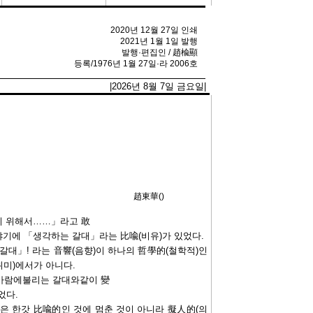
2020년 12월 27일 인쇄
2021년 1월 1일 발행
발행·편집인 / 趙楡顯
등록/1976년 1월 27일·라 2006호
|2026년 8월 7일 금요일|
趙東華()
)키 위해서……」라고 敢
야기에 「생각하는 갈대」라는 比喩(비유)가 있었다.
갈대」! 라는 音響(음향)이 하나의 哲學的(철학적)인
미)에서가 아니다.
바람에불리는 갈대와같이 變
었다.
은 한갓 比喩的인 것에 멈춘 것이 아니라 擬人的(의