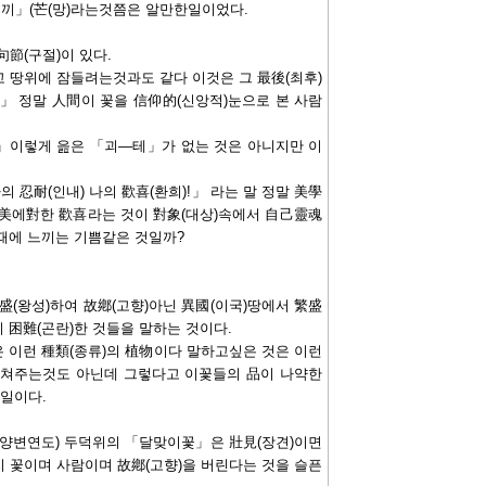
끼」(芒(망)라는것쯤은 알만한일이었다.
節(구절)이 있다.
고 땅위에 잠들려는것과도 같다 이것은 그 最後(최후)
다」 정말 人間이 꽃을 信仰的(신앙적)눈으로 본 사람
」이렇게 읊은 「괴―테」가 없는 것은 아니지만 이
 忍耐(인내) 나의 歡喜(환희)!」 라는 말 정말 美學
 美에對한 歡喜라는 것이 對象(대상)속에서 自己靈魂
그때에 느끼는 기쁨같은 것일까?
盛(왕성)하여 故鄕(고향)아닌 異國(이국)땅에서 繁盛
기 困難(곤란)한 것들을 말하는 것이다.
이런 種類(종류)의 植物이다 말하고싶은 것은 이런
르쳐주는것도 아닌데 그렇다고 이꽃들의 品이 나약한
 일이다.
양변연도) 두덕위의 「달맞이꽃」은 壯見(장견)이면
 꽃이며 사람이며 故鄕(고향)을 버린다는 것을 슬픈