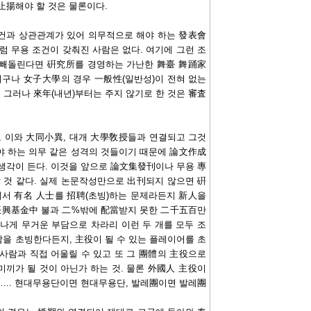
止揚해야 할 것은 물론이다.
건과 상관관계가 있어 의무적으로 해야 하는 發表會
럼 무용 조건이 갖춰진 사람은 없다. 여기에 그런 조
 빼돌린다면 硏究所를 경영하는 가난한 舞臺 舞踊家
더구나 女子大學의 경우 一般性(일반성)이 전혀 없는
그러나 來年(내년)부터는 주지 않기로 한 것은 審査
 이와 大同小異, 대개 大學敎授들과 연결되고 그것
야 하는 의무 같은 성격의 것들이기 때문에 論文作成
생각이 든다. 이것을 앞으로 論文集發刊이나 무용 專
것 같다. 실제 논문작성만으로 出刊되지 않으면 硏
에서 有名 人士를 招聘(초빙)하는 문제라든지 新人을
振興基金中 불과 二%밖에 配當받지 못한 二千五百만
나게 무거운 부담으로 차라리 이런 두 개를 모두 조
람을 초빙한다든지, 主役이 될 수 있는 플레이어를 초
사람과 직접 어울릴 수 있고 또 그 團體의 主役으로
끼가 될 것이 아닌가 하는 것. 물론 外國人 主役이
면…. 현대무용단이면 현대무용단, 발레團이면 발레團