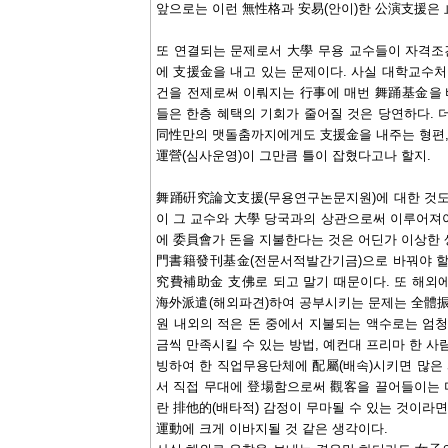
앞으로는 이런 無性格과 安易(안이)한 公演支援은 
또 연결되는 문제로서 大學 무용 교수들이 자격조
에 支援金을 내고 있는 문제이다. 사실 대학교수처
건을 전제로써 이뤄지는 行事에 매번 舞踊基金을
들은 한층 혜택의 기회가 줄어질 것은 당연하다. 
同性만의 맷돌춤까지에게도 支援金을 내주는 형편, 
運營(심사운영)이 그만큼 틀이 잡혔다고나 할지.
舞踊硏究論文支援(무용연구논문지원)에 대한 것도
이 그 교수와 大學 당국과의 상관으로써 이루어져
에 委員會가 돈을 지불한다는 것은 어딘가 이상한 
門書籍發刊基金(전문서적발간기금)으로 바꿔야 할 
究費補助金 支佛로 되고 말기 때문이다. 또 해외
海外派遣(해외파견)하여 공부시키는 문제는 全體
원 내외의 적은 돈 중에서 지불되는 액수로는 엄청
금씩 만족시킬 수 있는 방법, 예컨대 프리마 한 사
빙하여 한 직업무용단체에 配屬(배속)시키면 많은 
서 직접 무대에 登場함으로써 觀客을 끌어들이는 미
란 排他的(배타적) 감정이 무마될 수 있는 것이라
運動에 크게 이바지될 것 같은 생각이다.