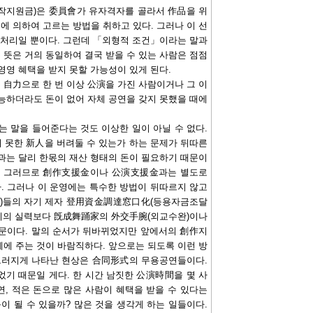
작지원금)은 委員會가 유자격자를 골라서 作品을 위
 의하여 고르는 방법을 취하고 있다. 그러나 이 선
 처리일 뿐이다. 그런데 「외형적 조건」이라는 말과
뜻은 거의 동일하여 결국 받을 수 있는 사람은 점점
영영 혜택을 받지 못할 가능성이 있게 된다.
自力으로 한 번 이상 公演을 가진 사람이거나 그 이
능하더라도 돈이 없어 자체 공연을 갖지 못했을 때에
 말을 들어준다는 것도 이상한 일이 아닐 수 없다.
 못한 新人을 버려둘 수 있는가 하는 문제가 뒤따른
것과는 달리 한몫의 재산 형태의 돈이 필요하기 때문이
다. 그러므로 創作支援金이나 公演支援金과는 별도로
 그러나 이 운영에는 특수한 방법이 뒤따르지 않고
가)들의 자기 제자 登用資金調達窓口化(등용자금조달
자체의 실력보다 旣成舞踊家의 外交手腕(외교수완)이나
문이다. 말의 순서가 뒤바뀌었지만 앞에서의 創作지
에 주는 것이 바람직하다. 앞으로는 되도록 이런 방
두드러지게 나타난 현상은 合同形式의 무용공연들이다.
었기 때문일 게다. 한 시간 남짓한 公演時間을 몇 사
연, 적은 돈으로 많은 사람이 혜택을 받을 수 있다는
이 될 수 있을까? 많은 것을 생각게 하는 일들이다.