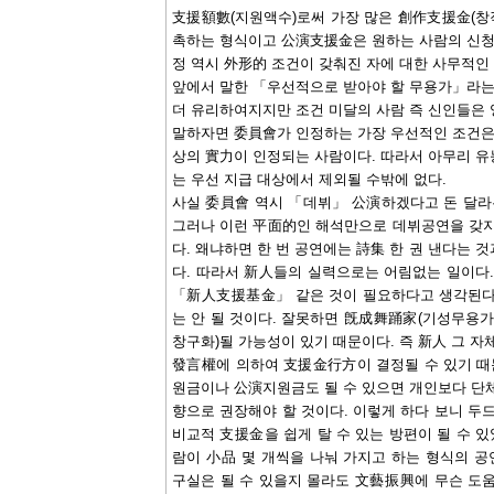
支援額數(지원액수)로써 가장 많은 創作支援金(창
촉하는 형식이고 公演支援金은 원하는 사람의 신청에
정 역시 外形的 조건이 갖춰진 자에 대한 사무적인
앞에서 말한 「우선적으로 받아야 할 무용가」라는 
더 유리하여지지만 조건 미달의 사람 즉 신인들은 
말하자면 委員會가 인정하는 가장 우선적인 조건은 
상의 實力이 인정되는 사람이다. 따라서 아무리 유
는 우선 지급 대상에서 제외될 수밖에 없다.
사실 委員會 역시 「데뷔」 公演하겠다고 돈 달라는
그러나 이런 平面的인 해석만으로 데뷔공연을 갖지
다. 왜냐하면 한 번 공연에는 詩集 한 권 낸다는 
다. 따라서 新人들의 실력으로는 어림없는 일이
「新人支援基金」 같은 것이 필요하다고 생각된다.
는 안 될 것이다. 잘못하면 旣成舞踊家(기성무용
창구화)될 가능성이 있기 때문이다. 즉 新人 그 
發言權에 의하여 支援金行方이 결정될 수 있기 때
원금이나 公演지원금도 될 수 있으면 개인보다 단체
향으로 권장해야 할 것이다. 이렇게 하다 보니 
비교적 支援金을 쉽게 탈 수 있는 방편이 될 수 있
람이 小品 몇 개씩을 나눠 가지고 하는 형식의 공
구실은 될 수 있을지 몰라도 文藝振興에 무슨 도움