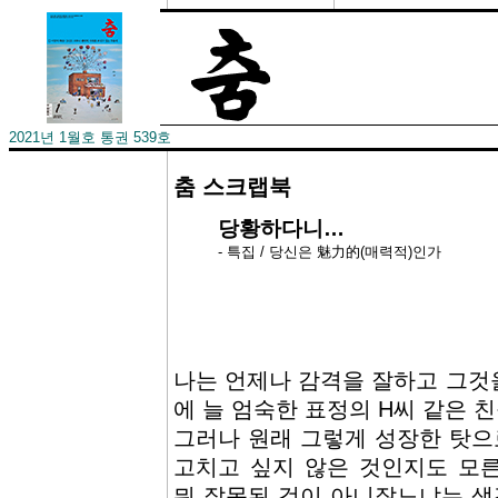
2021년 1월호 통권 539호
춤 스크랩북
당황하다니…
- 특집 / 당신은 魅力的(매력적)인가
나는 언제나 감격을 잘하고 그것
에 늘 엄숙한 표정의 H씨 같은 
그러나 원래 그렇게 성장한 탓으
고치고 싶지 않은 것인지도 모
뭐 잘못된 것이 아니잖느냐는 생