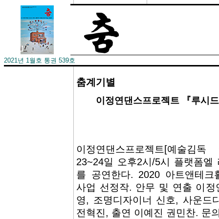
2021년 1월호 통권 539호
춤계기별
­이정연댄스프로젝트 『루시드 
이정연댄스프로젝트[예술김독 
23~24일 오후2시/5시 플랫폼
를 공연한다. 2020 아트앤
사업 선정작. 안무 및 연출 이정
영, 조명디자이너 신호, 사운드
전혁진, 출연 이예진 권민찬. 문의 2