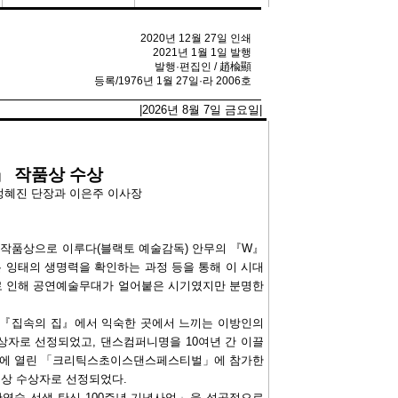
2020년 12월 27일 인쇄
2021년 1월 1일 발행
발행·편집인 / 趙楡顯
등록/1976년 1월 27일·라 2006호
|2026년 8월 7일 금요일|
」 작품상 수상
혜진 단장과 이은주 이사장
’ 작품상으로 이루다(블랙토 예술감독) 안무의 『W』
는 잉태의 생명력을 확인하는 과정 등을 통해 이 시대
로 인해 공연예술무대가 얼어붙은 시기였지만 분명한
『집속의 집』에서 익숙한 곳에서 느끼는 이방인의
상자로 선정되었고, 댄스컴퍼니명을 10여년 간 이끌
7월에 열린 「크리틱스초이스댄스페스티벌」에 참가한
상 수상자로 선정되었다.
한영숙 선생 탄신 100주년 기념사업」을 성공적으로