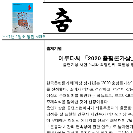
2021년 1월호 통권 539호
춤계기별
이루다씨 「2020 춤평론가상
춤연기상 서연수씨와 최명현씨, 특별상 정
한국춤평론가회[회장 정기헌]는 ‘2020 춤평론가상
를 선정했다. 소녀가 여자로 성장하고, 여성이 갖
여성의 존재의미를 확인하는 작품으로, 코로나19
주제의식을 담아낸 것이 선정이유다.
춤연기상은 쿰댄스컴퍼니가 서울무용제에 출품한 
감정을 잘 표현한 안무자 서연수가 여자연기상 수
며 무대에서 창의적 에너지를 선보인 최명현이 
『운동과 시간의 연속성에 관한 연구』로 남자연기
특별상에는 평생을 후진양성에 매진한 「고(故) 