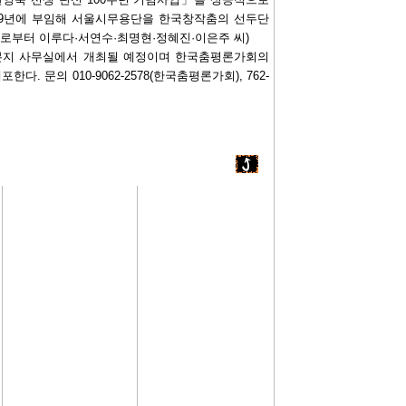
19년에 부임해 서울시무용단을 한국창작춤의 선두단
左로부터 이루다·서연수·최명현·정혜진·이은주 씨)
동 본지 사무실에서 개최될 예정이며 한국춤평론가회의
. 문의 010-9062-2578(한국춤평론가회), 762-