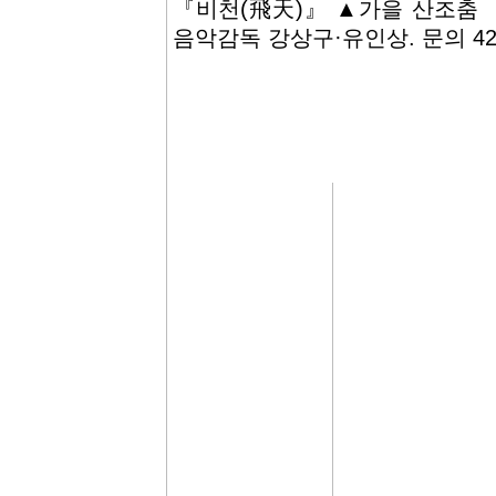
『비천(飛天)』 ▲가을 산조춤 
음악감독 강상구·유인상. 문의 421