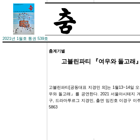
2021년 1월호 통권 539호
춤계기별
­고블린파티 『여우와 돌고래
고블린파티[공동대표 지경민 외]는 1월13~14일
우와 돌고래』를 공연한다. 2021 서울아시테지 
구, 드라마투르그 지경민, 출연 임진호 이경구 이주
5863