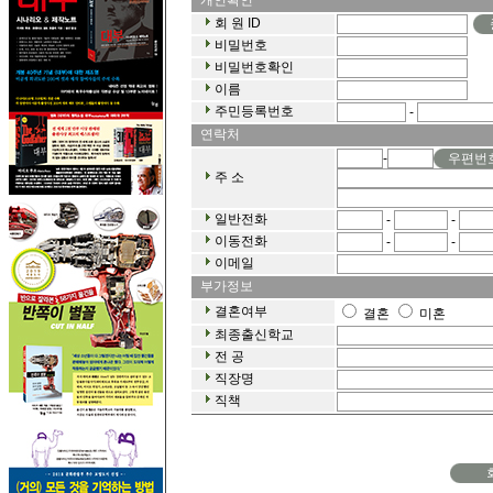
--
개인확인
회 원 ID
비밀번호
비밀번호확인
이름
주민등록번호
-
--
연락처
-
우편번
주 소
일반전화
-
-
이동전화
-
-
이메일
--
부가정보
결혼여부
결혼
미혼
최종출신학교
전 공
직장명
직책