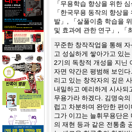
「무용학습 향상을 위한 심
「한국무용 동작의 향상을 
발」, 「살풀이춤 학습을 
및 효과에 관한 연구」, 「
꾸준한 창작작업을 통해 자
고 성실하게 쌓아가고 있는
2기의 독창적 개성을 지닌
자면 약간은 평범해 보인다.
리고 있는 창작자의 깊은 
내밀하고 예리하게 시사되고
무용가라 하겠다. 김명숙의
럽고 차분하며 완만한 편이
그가 이끄는 늘휘무용단은
의 재현 등과 같은 전통춤 