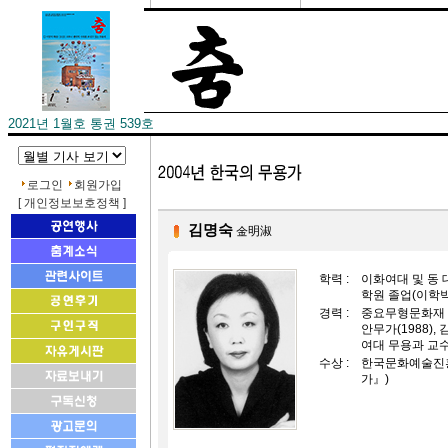
2021년 1월호 통권 539호
로그인
회원가입
[ 개인정보보호정책 ]
김명숙
金明淑
학력 :
이화여대 및 동 
학원 졸업(이학
경력 :
중요무형문화재 
안무가(1988),
여대 무용과 교
수상 :
한국문화예술진흥
가』)