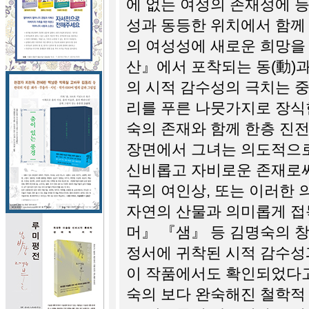
에 없는 여성의 존재성에 능
성과 동등한 위치에서 함께 
의 여성성에 새로운 희망을
산』에서 포착되는 동(動)과
의 시적 감수성의 극치는 중
리를 푸른 나뭇가지로 장식
숙의 존재와 함께 한층 진전
장면에서 그녀는 의도적으
신비롭고 자비로운 존재로써
국의 여인상, 또는 이러한
자연의 산물과 의미롭게 접
머』 『샘』 등 김명숙의 
정서에 귀착된 시적 감수성
이 작품에서도 확인되었다고 
숙의 보다 완숙해진 철학적