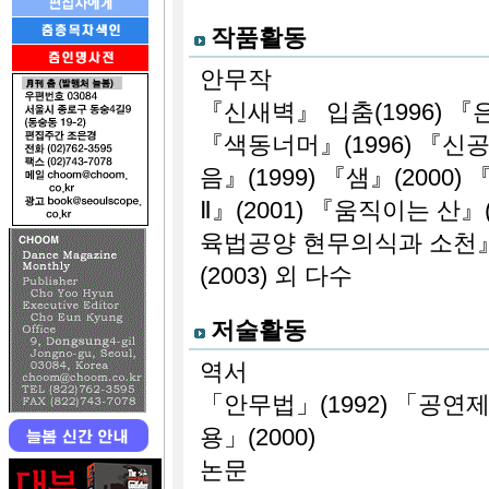
작품활동
안무작
『신새벽』 입춤(1996) 『
『색동너머』(1996) 『신공
음』(1999) 『샘』(2000)
Ⅱ』(2001) 『움직이는 산』
육법공양 현무의식과 소천』(
(2003) 외 다수
저술활동
역서
「안무법」(1992) 「공연제
용」(2000)
논문