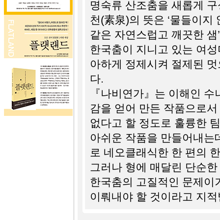
명숙류 산조춤을 새롭게 구
천(素泉)의 뜻은 ‘물들이지
같은 자연스럽고 깨끗한 샘
한국춤이 지니고 있는 여성
아하게 정제시켜 절제된 멋
다.
『나비연가』는 이해인 수녀
감을 얻어 만든 작품으로서 
없다고 할 정도로 훌륭한 
아쉬운 작품을 만들어내는데
로 네오클래식한 한 편의 
그러나 형에 매달린 단순한
한국춤의 고질적인 문제이
이뤄내야 할 것이라고 지적