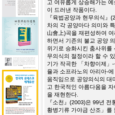
고 여유롭게 상승해가는 예
이 드러낸 작품이다.
『육법공양과 현무의식』(2003
차의 각 공양마다 의미와 
山會上)곡을 재편성하여 여
하면서 기존의 불교 공양 의
위기로 승화시킨 춤사위를 
무의식의 절정이라 할 수 
기가 작곡한 「차향이제」-
율과 소프라노의 아리아-에
움직임으로 공양의식의 대
고 한국적인 아름다움을 자
을 재현한다.
『소천』(2003)은 99년
황병기류 가야금 산조」를 