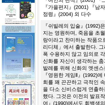
『여인의 탄식』(2001) 『그
『가을편지』(2001) 『남자
정령』(2004) 외 다수
『쉬빌레의 입술』(1992)
지는 영원하며, 죽음을 초월
랑이라고 찬미하는 작품으로
리디체」에서 출발한다. 그
폭 수용하지 않고 임의로 각
신화를 자신이 생각하는 춤
발레를 위해 신화의 엣센스
『영원한 게임Ⅱ』(1992)
회를 꽤 끈끈하고 극적인 속
을 다소 신비스럽게 연출하
했다. 그것은 이전의 발표작
여』(1990)에서도 회백색