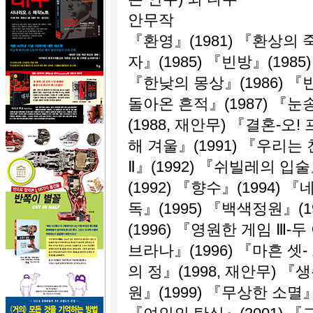
안무작
『환영』(1981) 『환상의 
자』(1985) 『빈방』(1985
『한낮의 몽상』(1986) 『
돌아온 흔적』(1987) 『눈
(1988, 재안무) 『결혼-오
해 겨울』(1991) 『우리는 
Ⅱ』(1992) 『쉬빌레의 입술
(1992) 『향수』(1994) 『
독』(1995) 『백색정원』(
(1996) 『영원한 게임 Ⅲ-
브라나』(1996) 『마흔 셋-
의 정』(1998, 재안무) 『
원』(1999) 『무상한 소멸』(