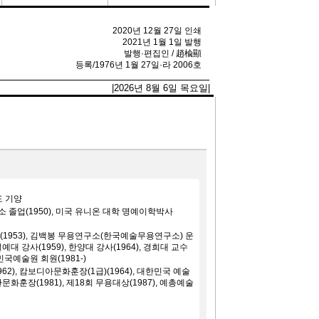
2020년 12월 27일 인쇄
2021년 1월 1일 발행
발행·편집인 / 趙楡顯
등록/1976년 1월 27일·라 2006호
|2026년 8월 6일 목요일|
도 기양
졸업(1950), 미국 유니온 대학 명예이학박사
1953), 김백봉 무용연구소(한국예술무용연구소) 운
벌예대 강사(1959), 한양대 강사(1964), 경희대 교수
한민국예술원 회원(1981-)
2), 캄보디아문화훈장(1급)(1964), 대한민국 예술
보관문화훈장(1981), 제18회 무용대상(1987), 예총예술