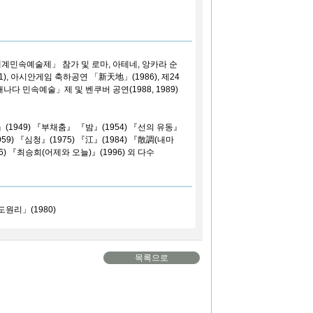
세계민속예술제」 참가 및 로마, 아테네, 앙카라 순
91), 아시안게임 축하공연 「新天地」(1986), 제24
나다 민속예술」제 및 벤쿠버 공연(1988, 1989)
1949) 『부채춤』 『밤』(1954) 『선의 유동』
59) 『심청』(1975) 『江』(1984) 『散調(내마
6) 『최승희(어제와 오늘)』(1996) 외 다수
원리」(1980)
목록으로