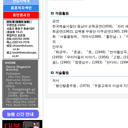
작품활동
공연
한국예술사절단 동남아 순회공연(1958), 「파리 
회공연(1962), 김백봉 무용단 미주공연(1985, 19
회 「서울올림픽」 개막식(1988, 「좋은날」), 「캐
외
안무작
『화관무』 『춘광』 『효』(1948) 『반야월성곡』(
(1959) 『우리마을의 이야기』(1956) 『고향』(19
음)』(1960) 『청명심수』(1993) 『만다라』(199
저술활동
저서
「봉산탈춤무용」(1976) 「무용교육의 이념과 지도