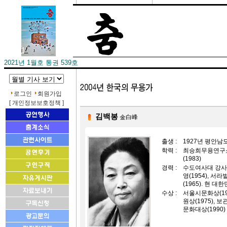
2021년 1월호 통권 539호
로그인
회원가입
[ 개인정보보호정책 ]
김백봉
金白峰
출생 :
1927년 평안남
학력 :
최승희무용연구소 
(1983)
경력 :
수도여사대 강사(
영(1954), 서라
(1965). 현 대
수상 :
서울시문화상(196
원상(1975), 
문화대상(1990)