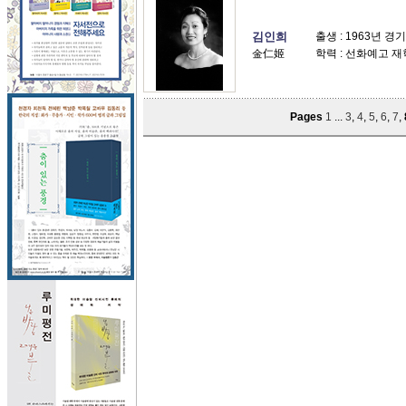
김인희
출생 : 1963년 경
金仁姬
학력 : 선화예고 
Pages
1
...
3
,
4
,
5
,
6
,
7
,