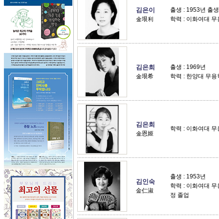
김은이
출생 : 1953년 출생
金垠利
학력 : 이화여대 
김은희
출생 : 1969년
金垠希
학력 : 한양대 무용
김은희
학력 : 이화여대 무
金恩姬
출생 : 1953년
김인숙
학력 : 이화여대 
金仁淑
정 졸업