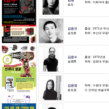
김원
학력 : 이화여대 졸
金元
김윤규
출생 : 1971년 부산
金允奎
학력 : 부산대 무
김윤수
출생 : 1970년생
金潤秀
학력 : 경희대 무
김윤정
학력 : 수원대 무용과
金允貞
드 안하임 예술대학 